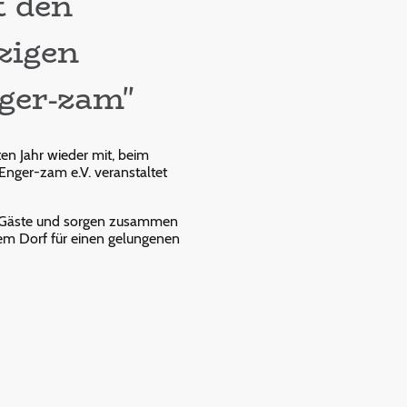
t den
zigen
ger-zam"
en Jahr wieder mit, beim
nger-zam e.V. veranstaltet
ie Gäste und sorgen zusammen
em Dorf für einen gelungenen