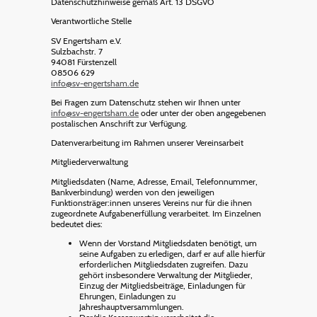
Datenschutzhinweise gemäß Art. 13 DSGVO
Verantwortliche Stelle
SV Engertsham e.V.
Sulzbachstr. 7
94081 Fürstenzell
08506 629
info@sv-engertsham.de
Bei Fragen zum Datenschutz stehen wir Ihnen unter
info@sv-engertsham.de
oder unter der oben angegebenen
postalischen Anschrift zur Verfügung.
Datenverarbeitung im Rahmen unserer Vereinsarbeit
Mitgliederverwaltung
Mitgliedsdaten (Name, Adresse, Email, Telefonnummer,
Bankverbindung) werden von den jeweiligen
Funktionsträger:innen unseres Vereins nur für die ihnen
zugeordnete Aufgabenerfüllung verarbeitet. Im Einzelnen
bedeutet dies:
Wenn der Vorstand Mitgliedsdaten benötigt, um
seine Aufgaben zu erledigen, darf er auf alle hierfür
erforderlichen Mitgliedsdaten zugreifen. Dazu
gehört insbesondere Verwaltung der Mitglieder,
Einzug der Mitgliedsbeiträge, Einladungen für
Ehrungen, Einladungen zu
Jahreshauptversammlungen.